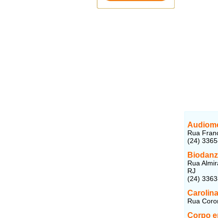
Audiome
Rua Franc
(24) 336
Biodanz
Rua Almir
RJ
(24) 3363
Carolina
Rua Coron
Corpo e