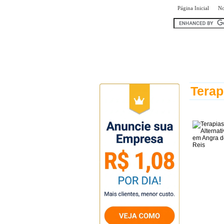
|
Página Inicial
No
encontr
Terap