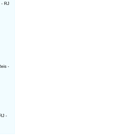
 - RJ
eis -
RJ -