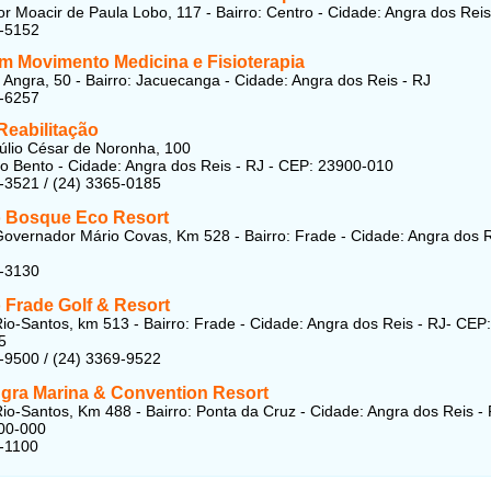
r Moacir de Paula Lobo, 117 - Bairro: Centro - Cidade: Angra dos Reis
8-5152
m Movimento Medicina e Fisioterapia
Angra, 50 - Bairro: Jacuecanga - Cidade: Angra dos Reis - RJ
5-6257
eabilitação
úlio César de Noronha, 100
ão Bento - Cidade: Angra dos Reis - RJ - CEP: 23900-010
-3521 / (24) 3365-0185
o Bosque Eco Resort
overnador Mário Covas, Km 528 - Bairro: Frade - Cidade: Angra dos R
2-3130
 Frade Golf & Resort
io-Santos, km 513 - Bairro: Frade - Cidade: Angra dos Reis - RJ- CEP:
5
-9500 / (24) 3369-9522
ngra Marina & Convention Resort
io-Santos, Km 488 - Bairro: Ponta da Cruz - Cidade: Angra dos Reis - 
00-000
-1100