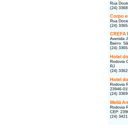
Rua Douto
(24) 336
Corpo e
Rua Doce 
(24) 336
CREFA R
Avenida J
Bairro: S
(24) 3365
Hotel d
Rodovia G
RJ
(24) 336
Hotel do
Rodovia R
23946-01
(24) 3369
Meliá A
Rodovia R
CEP: 239
(24) 3421