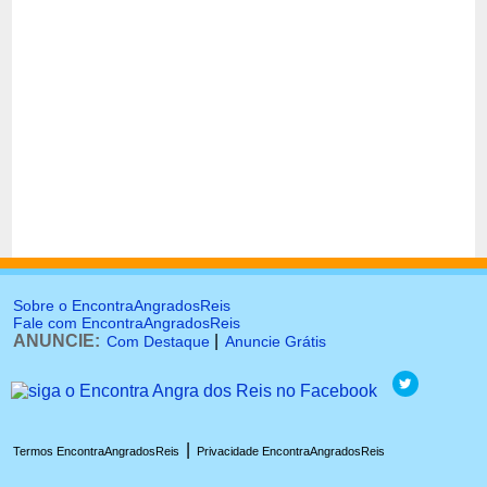
Sobre o EncontraAngradosReis
Fale com EncontraAngradosReis
ANUNCIE:
|
Com Destaque
Anuncie Grátis
|
Termos EncontraAngradosReis
Privacidade EncontraAngradosReis