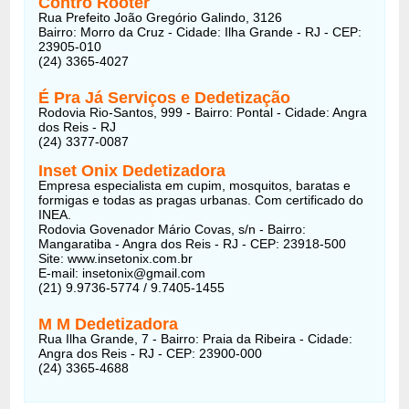
Contro Rooter
Rua Prefeito João Gregório Galindo, 3126
Bairro: Morro da Cruz - Cidade: Ilha Grande - RJ - CEP:
23905-010
(24) 3365-4027
É Pra Já Serviços e Dedetização
Rodovia Rio-Santos, 999 - Bairro: Pontal - Cidade: Angra
dos Reis - RJ
(24) 3377-0087
Inset Onix Dedetizadora
Empresa especialista em cupim, mosquitos, baratas e
formigas e todas as pragas urbanas. Com certificado do
INEA.
Rodovia Govenador Mário Covas, s/n - Bairro:
Mangaratiba - Angra dos Reis - RJ - CEP: 23918-500
Site: www.insetonix.com.br
E-mail: insetonix@gmail.com
(21) 9.9736-5774 / 9.7405-1455
M M Dedetizadora
Rua Ilha Grande, 7 - Bairro: Praia da Ribeira - Cidade:
Angra dos Reis - RJ - CEP: 23900-000
(24) 3365-4688