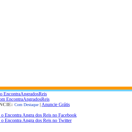
 o EncontraAngradosReis
com EncontraAngradosReis
NCIE:
|
Anuncie Grátis
Com Destaque