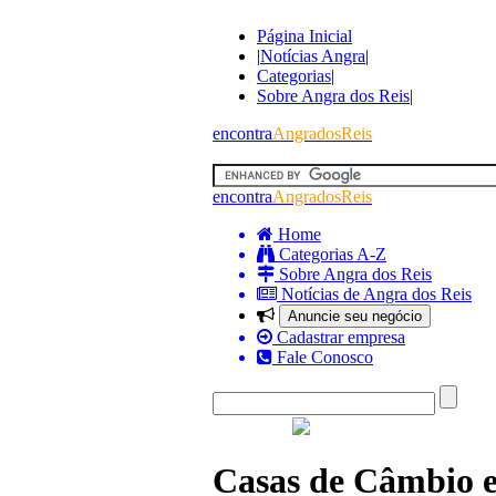
Página Inicial
|
Notícias Angra
|
Categorias
|
Sobre Angra dos Reis
|
encontra
AngradosReis
encontra
AngradosReis
Home
Categorias A-Z
Sobre Angra dos Reis
Notícias de Angra dos Reis
Anuncie seu negócio
Cadastrar empresa
Fale Conosco
Casas de Câmbio 