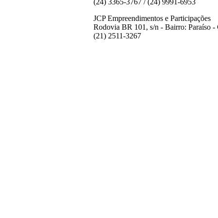
(24) 3365-3767 / (24) 9991-6953
JCP Empreendimentos e Participações
Rodovia BR 101, s/n - Bairro: Paraíso 
(21) 2511-3267