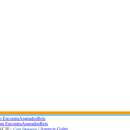
o EncontraAngradosReis
om EncontraAngradosReis
CIE:
|
Anuncie Grátis
Com Destaque