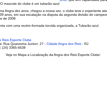
 O mascote do clube é um tubarão-azul.
ma Angra dez anos, chegou a nossa vez, o clube teve o experiente at
e 39 anos, em sua escalação na disputa da segunda divisão do campeo
se de 2008.
onta com uma recém-formada torcida organizada, a Tubarão-azul.
s Reis Esporte Clube
o:
Rua Quaresma Juniorr, 27 -
Cidade Angra dos Reis
- RJ
:
(24) 3365-6638
Veja no Mapa a Localização da Angra dos Reis Esporte Clube
: