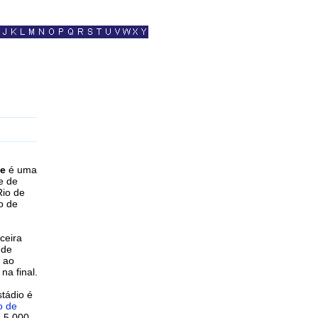
be
é uma
e de
Rio de
o de
ceira
 de
 ao
na final.
stádio é
o de
a 5 000