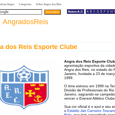
|
|
|
tícias Angra
Categorias
Sobre Angra dos Reis
a
AngradosReis
a dos Reis Esporte Clube
Angra dos Reis Esporte Clu
agremiação esportiva da cidad
Angra dos Reis, no estado do 
Janeiro, fundada a 23 de març
1999.
O time estreou em 1999 na Ter
Divisão de Profissionais do Rio
Janeiro, sagrando-se campeão
vencer o Everest Atlético Clube 
.
Sua cor oficial é o azul e seu e
o
Estádio Jair Carneiro Toscan
Brito
, que tem capacidade par