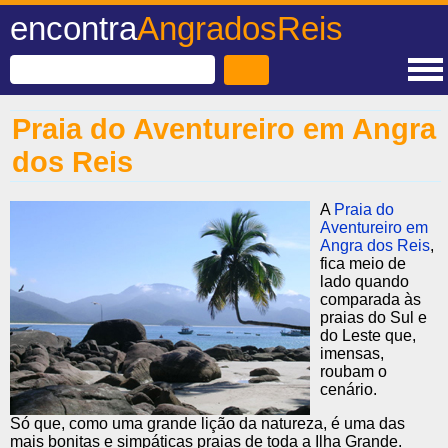
encontra
AngradosReis
Praia do Aventureiro em Angra
dos Reis
A
Praia do
Aventureiro em
Angra dos Reis
,
fica meio de
lado quando
comparada às
praias do Sul e
do Leste que,
imensas,
roubam o
cenário.
Só que, como uma grande lição da natureza, é uma das
mais bonitas e simpáticas praias de toda a Ilha Grande.