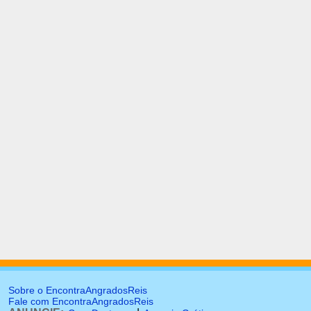
Sobre o EncontraAngradosReis
Fale com EncontraAngradosReis