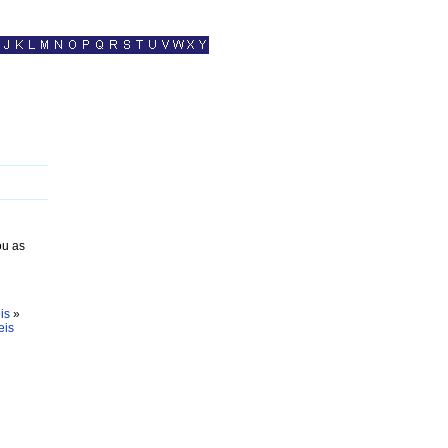
ou as
is
»
eis