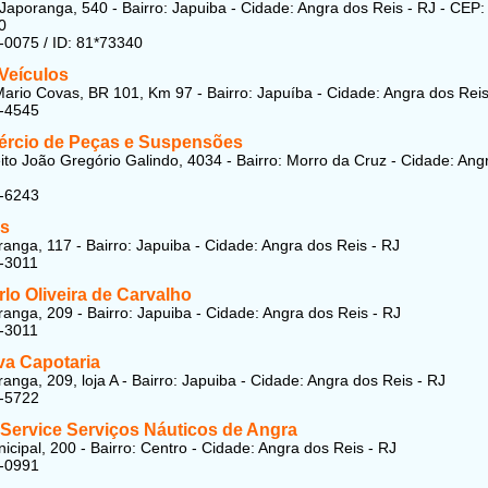
Japoranga, 540 - Bairro: Japuiba - Cidade: Angra dos Reis - RJ - CEP:
0
-0075 / ID: 81*73340
Veículos
ario Covas, BR 101, Km 97 - Bairro: Japuíba - Cidade: Angra dos Reis
5-4545
rcio de Peças e Suspensões
ito João Gregório Galindo, 4034 - Bairro: Morro da Cruz - Cidade: Ang
8-6243
s
anga, 117 - Bairro: Japuiba - Cidade: Angra dos Reis - RJ
-3011
lo Oliveira de Carvalho
anga, 209 - Bairro: Japuiba - Cidade: Angra dos Reis - RJ
-3011
lva Capotaria
anga, 209, loja A - Bairro: Japuiba - Cidade: Angra dos Reis - RJ
7-5722
 Service Serviços Náuticos de Angra
icipal, 200 - Bairro: Centro - Cidade: Angra dos Reis - RJ
7-0991