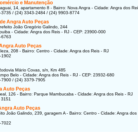
omércio e Manutenção
taguai, 14, apartamento 8 - Bairro: Nova Angra - Cidade: Angra dos Rei
-3735 / (24) 3343-2484 / (24) 9903-8774
 de Angra Auto Peças
refeito João Gregório Galindo, 244
apuiba - Cidade: Angra dos Reis - RJ - CEP: 23900-000
5-6763
 Angra Auto Peças
leza, 208 - Bairro: Centro - Cidade: Angra dos Reis - RJ
5-1902
odovia Mário Covas, s/n, Km 485
ampo Belo - Cidade: Angra dos Reis - RJ - CEP: 23932-680
-7900 / (24) 3379-7905
a Auto Peças
eal, 126 - Bairro: Parque Mambucaba - Cidade: Angra dos Reis - RJ
 3151
 Angra Auto Peças
ito João Galindo, 239, garagem A - Bairro: Centro - Cidade: Angra dos 
5-7022