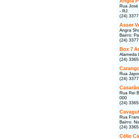
Angra P
Rua José 
- RJ
(24) 337
Asser V
Angra Sho
Bairro: P
(24) 337
Box 7 A
Alameda L
(24) 3365
Carang
Rua Japor
(24) 3377
Casarão
Rua Rei B
000
(24) 3365
Cavagut
Rua Franc
Bairro: N
(24) 336
Célio C