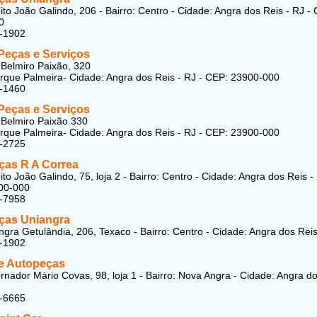
ito João Galindo, 206 - Bairro: Centro - Cidade: Angra dos Reis - RJ -
0
5-1902
 Peças e Serviços
Belmiro Paixão, 320
arque Palmeira- Cidade: Angra dos Reis - RJ - CEP: 23900-000
5-1460
 Peças e Serviços
Belmiro Paixão 330
arque Palmeira- Cidade: Angra dos Reis - RJ - CEP: 23900-000
7-2725
ças R A Correa
to João Galindo, 75, loja 2 - Bairro: Centro - Cidade: Angra dos Reis -
00-000
7-7958
ças Uniangra
ngra Getulândia, 206, Texaco - Bairro: Centro - Cidade: Angra dos Reis
5-1902
e Autopeças
nador Mário Covas, 98, loja 1 - Bairro: Nova Angra - Cidade: Angra d
8-6665