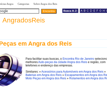
|
|
|
tícias Angra
Categorias
Sobre Angra dos Reis
a
AngradosReis
Peças em Angra dos Reis
Para facilitar suas buscas, o
Encontra Rio de Janeiro
selecion
melhores
Auto-peças da cidade Angra dos Reis
e região, com
telefones e endereço das empresas.
Similares: »
Acessórios para Automóveis em Angra dos Reis
»
Baterias em Angra dos Reis
»
Escapamentos em Angra dos Re
Moto Peças em Angra dos Reis
»
Rolamentos em Angra dos R