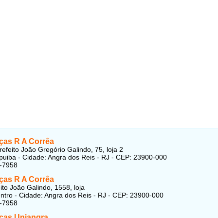
ças R A Corrêa
refeito João Gregório Galindo, 75, loja 2
apuiba - Cidade: Angra dos Reis - RJ - CEP: 23900-000
7-7958
ças R A Corrêa
ito João Galindo, 1558, loja
entro - Cidade: Angra dos Reis - RJ - CEP: 23900-000
7-7958
ças Uniangra