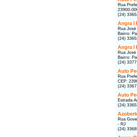
Rua Prefe
23900-00
(24) 336
Angra I
Rua José 
Bairro: P
(24) 336
Angra I
Rua José 
Bairro: P
(24) 337
Auto Pe
Rua Prefei
CEP: 239
(24) 336
Auto Pe
Estrada A
(24) 336
Azobert
Rua Gover
- RJ
(24) 336