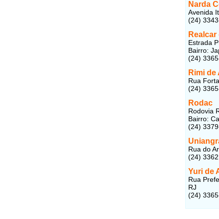
Narda C
Avenida I
(24) 3343
Realcar
Estrada P
Bairro: J
(24) 336
Rimi de
Rua Forta
(24) 336
Rodac
Rodovia R
Bairro: C
(24) 3379
Uniangr
Rua do Ar
(24) 3362
Yuri de
Rua Prefe
RJ
(24) 336