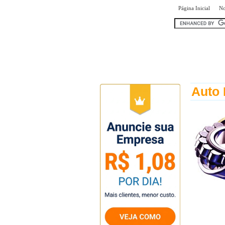
|
Página Inicial
No
encontr
Auto 