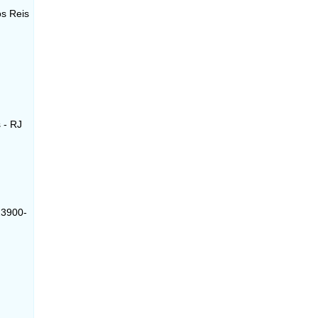
os Reis
 - RJ
23900-