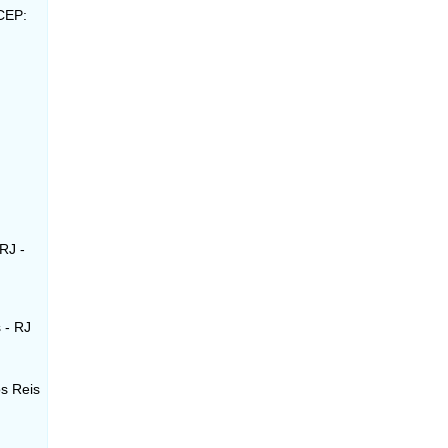
 CEP:
 RJ -
 - RJ
os Reis