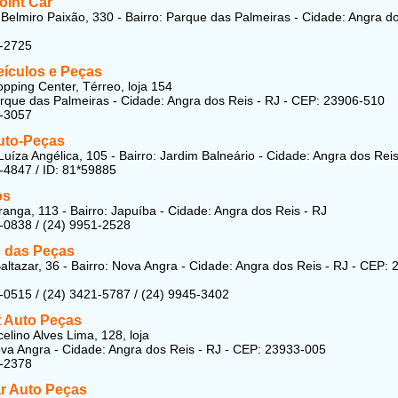
oint Car
Belmiro Paixão, 330 - Bairro: Parque das Palmeiras - Cidade: Angra d
7-2725
eículos e Peças
pping Center, Térreo, loja 154
arque das Palmeiras - Cidade: Angra dos Reis - RJ - CEP: 23906-510
7-3057
uto-Peças
uíza Angélica, 105 - Bairro: Jardim Balneário - Cidade: Angra dos Reis
-4847 / ID: 81*59
885
os
anga, 113 - Bairro: Japuíba - Cidade: Angra dos Reis - RJ
-0838 / (24) 9951-2528
 das Peças
altazar, 36 - Bairro: Nova Angra - Cidade: Angra dos Reis - RJ - CEP: 
-0515 / (24) 3421-5787 / (24) 9945-3402
 Auto Peças
elino Alves Lima, 128, loja
ova Angra - Cidade: Angra dos Reis - RJ - CEP: 23933-005
5-2378
ar Auto Peças