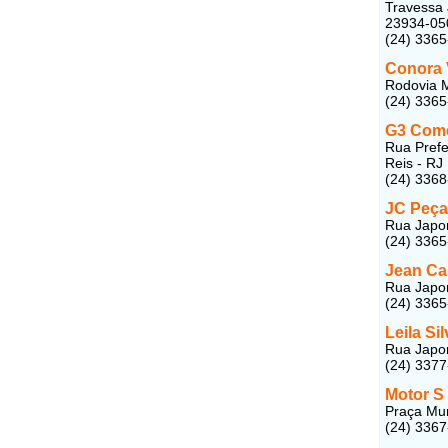
Travessa 
23934-05
(24) 3365
Conora 
Rodovia M
(24) 336
G3 Comé
Rua Prefe
Reis - RJ
(24) 336
JC Peça
Rua Japor
(24) 3365
Jean Car
Rua Japor
(24) 3365
Leila Si
Rua Japor
(24) 337
Motor S
Praça Mun
(24) 336