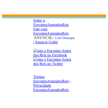
Sobre o
EncontraAngradosReis
Fale com
EncontraAngradosReis
ANUNCIE:
Com Destaque
|
Anuncie Grátis
Termos
EncontraAngradosReis
|
Privacidade
EncontraAngradosReis