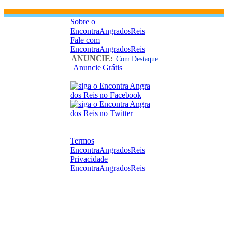
Sobre o
EncontraAngradosReis
Fale com
EncontraAngradosReis
ANUNCIE:
Com Destaque
|
Anuncie Grátis
Termos
EncontraAngradosReis
|
Privacidade
EncontraAngradosReis