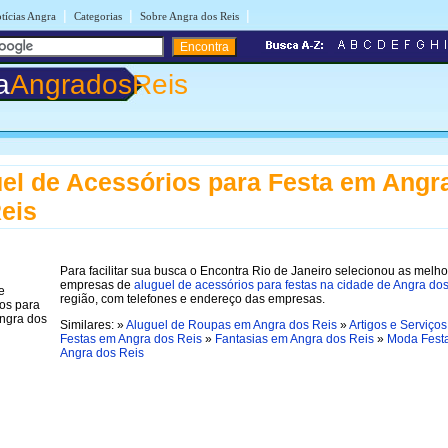
|
|
|
tícias Angra
Categorias
Sobre Angra dos Reis
a
AngradosReis
el de Acessórios para Festa em Angr
eis
Para facilitar sua busca o Encontra Rio de Janeiro selecionou as melh
empresas de
aluguel de acessórios para festas na cidade de Angra do
região, com telefones e endereço das empresas.
Similares: »
Aluguel de Roupas em Angra dos Reis
»
Artigos e Serviços
Festas em Angra dos Reis
»
Fantasias em Angra dos Reis
»
Moda Fest
Angra dos Reis