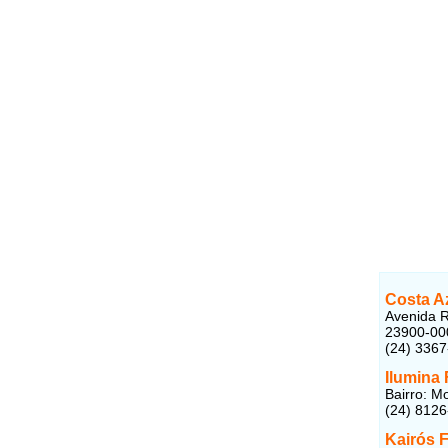
Costa A
Avenida R
23900-00
(24) 336
Ilumina 
Bairro: M
(24) 812
Kairós 