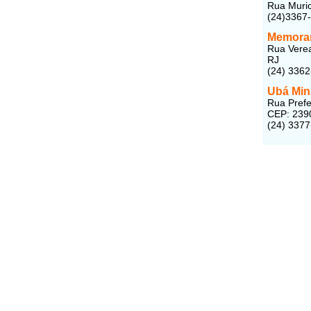
Rua Muric
(24)3367
Memorar
Rua Verea
RJ
(24) 336
Ubá Min
Rua Prefei
CEP: 239
(24) 337