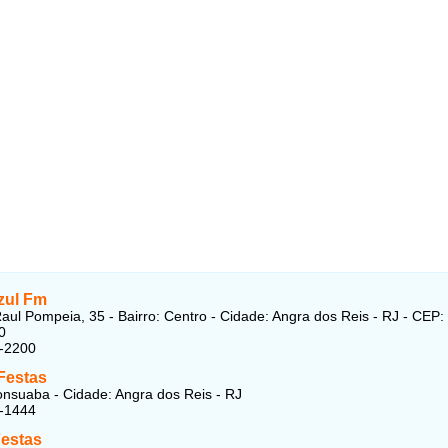
zul Fm
aul Pompeia, 35 - Bairro: Centro - Cidade: Angra dos Reis - RJ - CEP:
0
7-2200
Festas
onsuaba - Cidade: Angra dos Reis - RJ
6-1444
Festas