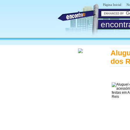
|
Página Inicial
No
encontr
Alugu
dos R