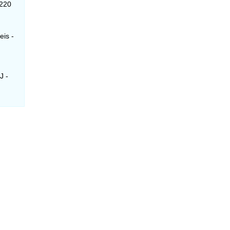
-220
eis -
J -