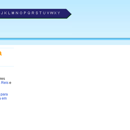
a
ores
s Reis
e
 para
a em