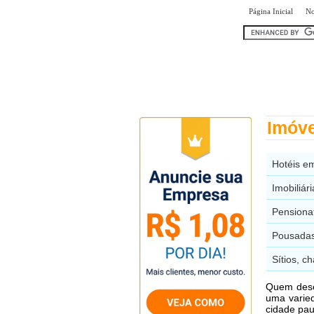
|
Página Inicial
No
encontr
Imóve
Hotéis e
Imobiliár
Pensiona
Pousadas
Sítios, c
Quem dese
uma varie
cidade pau