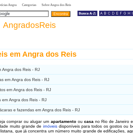
|
|
|
tícias Angra
Categorias
Sobre Angra dos Reis
a
AngradosReis
is em Angra dos Reis
m Angra dos Reis - RJ
ias em Angra dos Reis - RJ
tos em Angra dos Reis - RJ
 em Angra dos Reis - RJ
hácaras e fazendas em Angra dos Reis - RJ
ja comprar ou alugar um
apartamento
ou
casa
no Rio de Janeiro e
dade muito grande de
imóveis
disponíveis para todos os gostos ou b
listana, que já concentra um número muito grande de edificações, ag