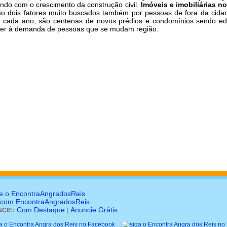
ndo com o crescimento da construção civil.
Imóveis e imobiliárias n
o dois fatores muito buscados também por pessoas de fora da cida
a cada ano, são centenas de novos prédios e condomínios sendo edi
der à demanda de pessoas que se mudam região.
e o EncontraAngradosReis
 com EncontraAngradosReis
Com Destaque
Anuncie Grátis
CIE:
|