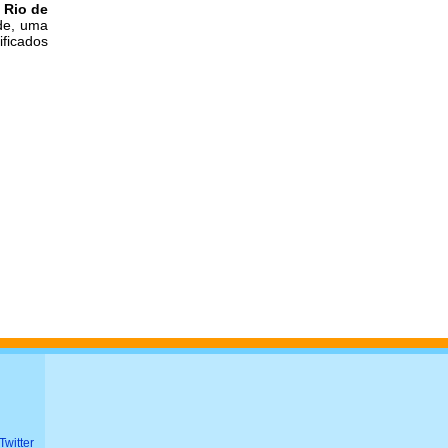
o Rio de
de, uma
ficados