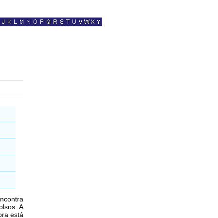
ncontra
olsos. A
ora está