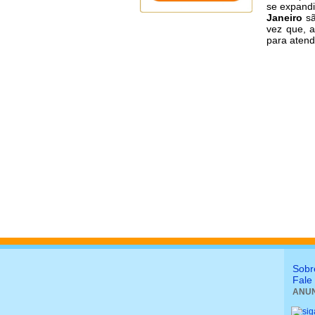
se expandi
Janeiro
sã
vez que, 
para aten
Sobr
Fale
ANUN