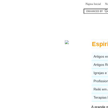
|
Página Inicial
No
encontr
Espir
Artigos e
Artigos R
Igrejas e
Profissio
Reiki em 
Terapias 
A grande m