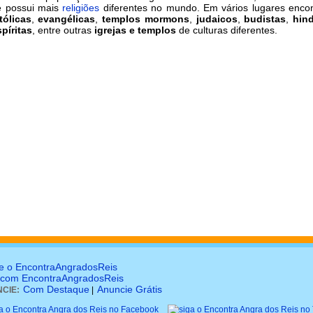
e possui mais
religiões
diferentes no mundo. Em vários lugares enco
tólicas
,
evangélicas
,
templos mormons
,
judaicos
,
budistas
,
hin
píritas
, entre outras
igrejas e templos
de culturas diferentes.
e o EncontraAngradosReis
 com EncontraAngradosReis
Com Destaque
Anuncie Grátis
CIE:
|