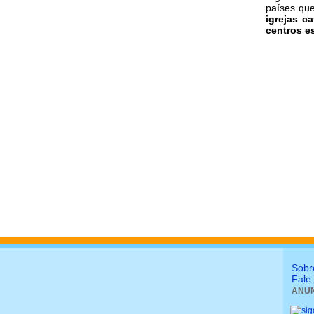
países qu
igrejas ca
centros es
Sobr
Fale
ANUN