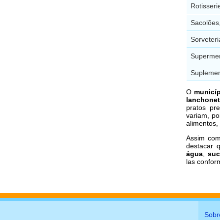
Rotisseri
Sacolões,
Sorveteri
Supermer
Suplemen
O
municíp
lanchone
pratos pr
variam, po
alimentos,
Assim com
destacar 
água
,
su
las confor
Sobr