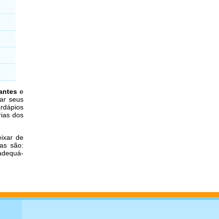
antes
e
ar seus
rdápios
rias dos
ixar de
as são:
 adequá-