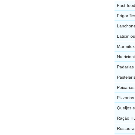
Fast-foo
Frigorífi
Lanchone
Laticínio
Marmitex
Nutricion
Padarias
Pastelari
Peixarias
Pizzarias
Queijos 
Ração Hu
Restaura