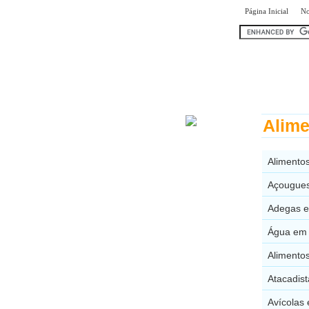
|
Página Inicial
No
encontr
Alime
Alimentos
Açougues
Adegas e
Água em 
Alimento
Atacadist
Avícolas