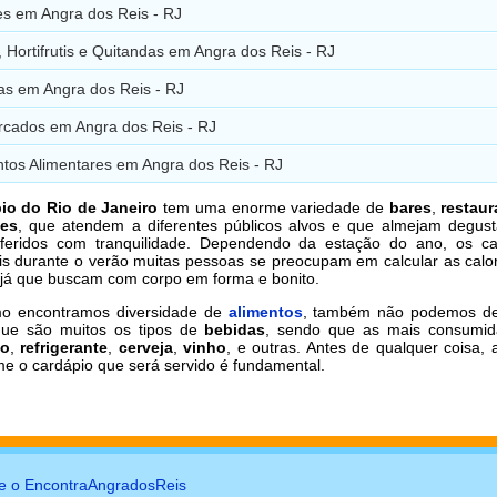
es em Angra dos Reis - RJ
 Hortifrutis e Quitandas em Angra dos Reis - RJ
as em Angra dos Reis - RJ
cados em Angra dos Reis - RJ
tos Alimentares em Angra dos Reis - RJ
io do Rio de Janeiro
tem uma enorme variedade de
bares
,
restaur
tes
, que atendem a diferentes públicos alvos e que almejam degust
eferidos com tranquilidade. Dependendo da estação do ano, os ca
is durante o verão muitas pessoas se preocupam em calcular as calo
 já que buscam com corpo em forma e bonito.
o encontramos diversidade de
alimentos
, também não podemos de
que são muitos os tipos de
bebidas
, sendo que as mais consumid
co
,
refrigerante
,
cerveja
,
vinho
, e outras. Antes de qualquer coisa,
me o cardápio que será servido é fundamental.
e o EncontraAngradosReis